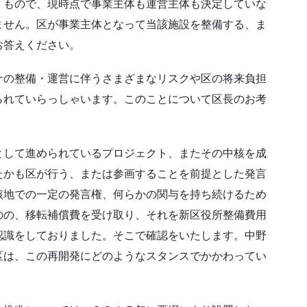
くもので、現時点で事業主体も運営主体も決定していな
ません。区が事業主体となって当該施設を整備する、ま
お答えください。
ナの整備・運営に伴うさまざまなリスクや区の将来負担
られていらっしゃいます。このことについて区長のお考
として進められているプロジェクト、またその中核を成
たかも区が行う、または参画することを前提とした発言
該地での一定の発言権、何らかの関与を持ち続けるため
のの、移転補償費を受け取り、それを新区役所整備費用
認識をしておりました。そこで確認をいたします。中野
区は、この再開発にどのようなスタンスでかかわってい