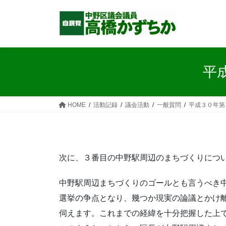
コ
ナ
ン
ビ
テ
ゲ
ン
ー
ツ
シ
へ
ョ
平
ス
ン
キ
に
ッ
移
HOME
活動記録
議会活動
一般質問
平成３０年第
プ
動
次に、３番目の中野駅周辺のまちづくりにつ
中野駅周辺まちづくりのゴールとも言うべき
選挙の争点となり、幾つか現実の論議とかけ
伺えます。これまでの経緯を十分把握した上