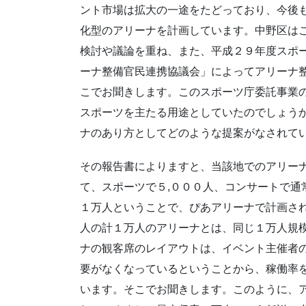
ント市場は拡大の一途をたどっており、今後
化型のアリーナを計画しています。中野区は
検討や議論を重ね、また、平成２９年度スポ
ーナ整備官民連携協議会」によってアリーナ
こでお聞きします。このスポーツ庁委託事業
スポーツを主たる用途としていたのでしょう
ナのあり方としてどのような提案がなされて
その報告書によりますと、当該地でのアリー
て、スポーツで５,０００人、コンサートで通
１万人ということで、ぴあアリーナで計画され
人の計１万人のアリーナとは、同じ１万人規
ナの観客席のレイアウトは、イベント主催者
要がなくなっているということから、稼働率
います。そこでお聞きします。このように、