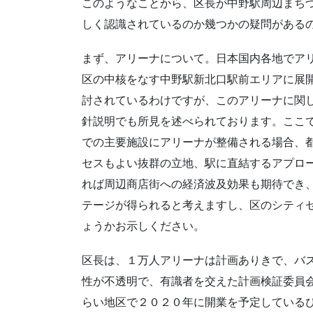
このようなことから、区長が中野駅周辺まち
しく認識されているのか幾つかの疑問がある
まず、アリーナについて。日本国内各地でア
区の中核をなす中野駅新北口駅前エリアに展
討されているわけですが、このアリーナに関
針説明でも所見を述べられております。ここ
での主要施設にアリーナが整備される場合、
セスもよい抜群の立地、駅に直結するアプロ
れば周辺商店街への経済波及効果も期待でき
テージが得られると考えますし、区のシティ
ょうかお示しください。
区長は、１万人アリーナは計画ありきで、バ
性が不透明で、有識者を交えた計画検証委員
らい地区で２０２０年に開業を予定している