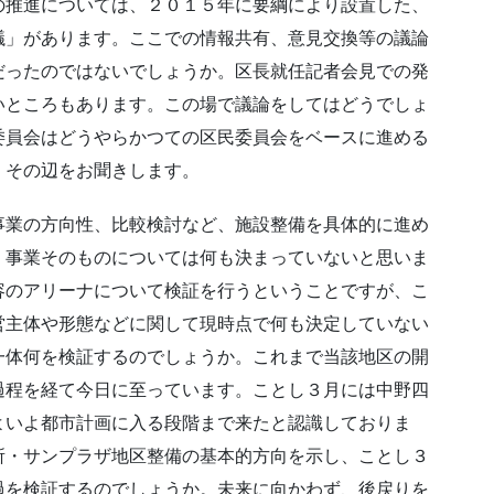
の推進については、２０１５年に要綱により設置した、
議」があります。ここでの情報共有、意見交換等の議論
だったのではないでしょうか。区長就任記者会見での発
いところもあります。この場で議論をしてはどうでしょ
委員会はどうやらかつての区民委員会をベースに進める
、その辺をお聞きします。
事業の方向性、比較検討など、施設整備を具体的に進め
、事業そのものについては何も決まっていないと思いま
容のアリーナについて検証を行うということですが、こ
営主体や形態などに関して現時点で何も決定していない
一体何を検証するのでしょうか。これまで当該地区の開
過程を経て今日に至っています。ことし３月には中野四
よいよ都市計画に入る段階まで来たと認識しておりま
所・サンプラザ地区整備の基本的方向を示し、ことし３
過を検証するのでしょうか。未来に向かわず、後戻りを