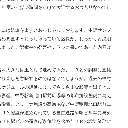
今年度いっぱい時間をかけて検証するおつもりなのでし
内には結論を出すとおっしゃっております。中野サンプ
含め見直すとおっしゃっている区長が、しっかりと説明
しました。選挙中の発言やチラシに書いてあった内容は
編を大きな目玉として進めてきた、ＪＲとの調整に直結
やり直しを意味するのではないでしょうか。過去の検討
スケジュールの遅延によってさまざまな影響が出てきま
る影響、中野駅新北口駅前広場等の都市施設整備に与え
る影響、アリーナ施設や高層棟など中野駅新北口駅前エ
ＪＲと協議が進められている自由通路や駅ビル等に与え
るＪＲ駅ビルの荷さばき施設を含めたＪＲの設計業務に