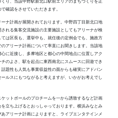
づくり、当該中野駅新北口駅前エリアのまちづくりを正
ので確認をさせていただきます。
リーナ計画が展開されております。中野四丁目新北口地
開される集客交流施設の主要施設としてもアリーナが検
しては区長も、選挙中も、就任後の定例会でも、施政方
でのアリーナ計画について率直にお聞きします。当該地
都心に近接し、多摩地区と都心の中間地点に位置しアク
ーチのよさ、駅を起点に東西南北にスムースに回遊でき
、話題性も人気も事業収益性の面からも確実にアドバン
セールスにもつながると考えますが、いかがお考えでし
スケットボールのプロチームを一から誘致するなど計画
会を立ち上げるとおっしゃっております。横浜みなとみ
ぴあアリーナ計画によりますと、ライブエンタテインメ