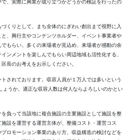
中で、実際に興業が成り立つかどうかの検証を行ったの
ちづくりとして、まち全体のにぎわい創出まで視野に入
こと、興行主やコンテンツホルダー、イベント事業者や
んでもらい、多くの来場者が見込め、来場者が感動の余
テインメントを楽しんでもらい周辺地域も活性化する、
、区長のお考えをお示しください。
ントされております。収容人員が１万人では多いという
しょうか。適正な収容人数は何人ならよろしいのかとい
クを負って当該地に複合施設の主要施設として施設を整
て施設を運営する運営主体が、整備コスト・運営コス
やプロモーション事業のあり方、収益構造の検討などを