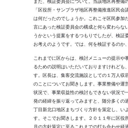
また、検証委員会について。当該地区再整備
「区役所・サンプラザ地区再整備推進区民会
は何だったのでしょうか。これこそ区民参加
言にあった検証委員会の構成と何ら変わらな
うかという提案をするつもりでしたが、検証
お考えのようです。では、何を検証するのか
これまでに区からは、検討メニューの提示や
るための説明はいただいておりますけれども
す。区長は、集客交流施設としての１万人収
のことについてお聞きします。事業整備や運
状況で、事業収益性の検討もできない状況で
発の経緯を振り返ってみますと、随分多くの
丁目新北口地区まちづくり方針を策定し、い
す。そこでお聞きします。２０１１年に区役
月の方針策定に至るこれまでの打ち合わせ経