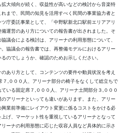
も拡大傾向が続く、収益性が高いなどの検討から音楽特
これまで、民間の知見を活用すべく民間の事業協力者と
ーツ庁委託事業として、「中野駅新北口駅前エリアアリ
整備運営のあり方についての報告書が出されました。そ
の協議会による検討は、アリーナの利用形態について、
か。協議会の報告書では、再整備モデルにおけるアリー
いるのでしょうか、確認のためお示しください。
ナのあり方として、コンテンツの要件や動員状況を考え
常７,０００人、アリーナ部分の椅子をなくして総立ちで
ている固定席７,０００人、アリーナ土間部分３,０００
模のアリーナといっても違いがあります。また、アリー
の興業前準備にレイアウト変更に係るコストをかける必
を上げ、マーケット性を重視しているアリーナとなって
アリーナの利用形態に応じた収容人員など具体的に示さ