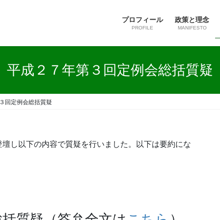
プロフィール
政策と理念
PROFILE
MANIFESTO
平成２７年第３回定例会総括質疑
３回定例会総括質疑
登壇し以下の内容で質疑を行いました。以下は要約にな
総括質疑（答弁全文は
こちら
）