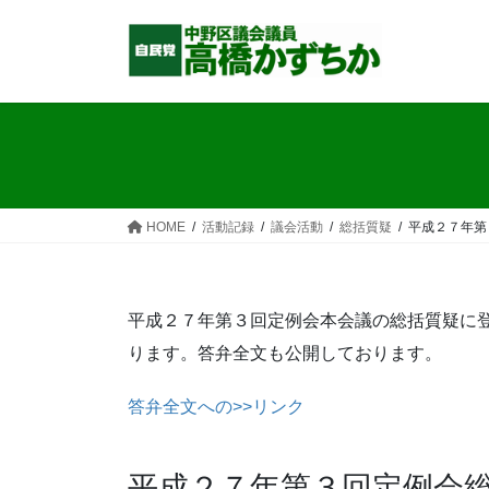
コ
ナ
ン
ビ
テ
ゲ
ン
ー
ツ
シ
へ
ョ
ス
ン
キ
に
ッ
移
HOME
活動記録
議会活動
総括質疑
平成２７年第
プ
動
平成２７年第３回定例会本会議の総括質疑に
ります。答弁全文も公開しております。
答弁全文への>>リンク
平成２７年第３回定例会