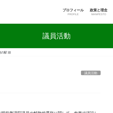
プロフィール
政策と理念
PROFILE
MANIFESTO
議員活動
-朝の駅 頭
議員活動
。