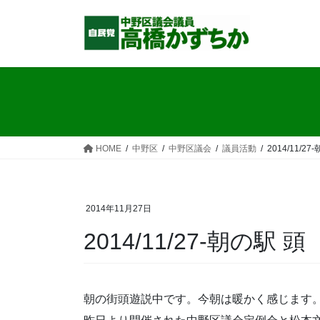
コ
ナ
ン
ビ
テ
ゲ
ン
ー
ツ
シ
へ
ョ
ス
ン
キ
に
ッ
移
HOME
中野区
中野区議会
議員活動
2014/11/27
プ
動
2014年11月27日
2014/11/27-朝の駅 頭
朝の街頭遊説中です。今朝は暖かく感じます